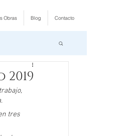
s Obras
Blog
Contacto
o 2019
rabajo, 
.
n tres 