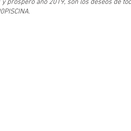
s y próspero año 2019, son los deseos de tod
00PISCINA.