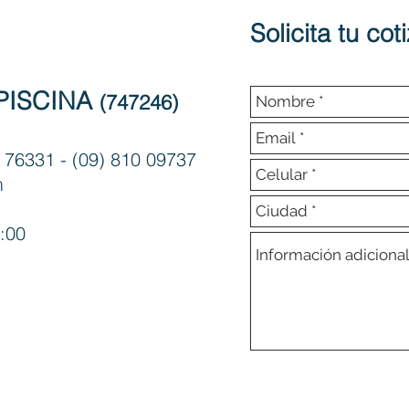
CASA
Solicita tu cot
0 PISCINA
(747246)
 76331 - (09) 810 09737
m
:00